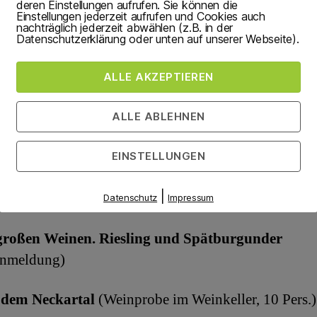
deren Einstellungen aufrufen. Sie können die
 Anmeldung)
Einstellungen jederzeit aufrufen und Cookies auch
nachträglich jederzeit abwählen (z.B. in der
Datenschutzerklärung oder unten auf unserer Webseite).
e Weinprobe zum Tag der Frau
 Anmeldung)
ALLE AKZEPTIEREN
ALLE ABLEHNEN
Männer:
EINSTELLUNGEN
eichen des Römerglases
|
Anmeldung). Dieses Weinevent findet Ende 2021 in Ko
Datenschutz
Impressum
großen Weinen. Riesling und Spätburgunder
Anmeldung)
s dem Neckartal
(Weinprobe im Weinkeller, 10 Pers.