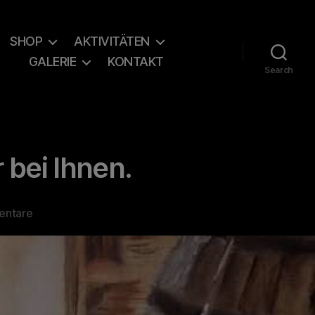
SHOP
AKTIVITÄTEN
GALERIE
KONTAKT
Search
 bei Ihnen.
zu
entare
Das
Weinevent
in
Hessigheim
-
oder