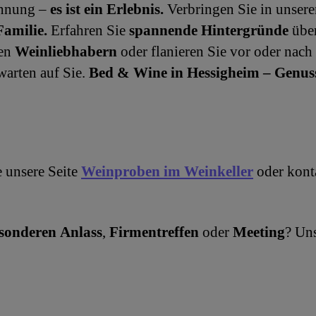
ohnung –
es ist ein Erlebnis.
Verbringen Sie in unse
Familie.
Erfahren Sie
spannende Hintergründe
übe
ren
Weinliebhabern
oder flanieren Sie vor oder nac
arten auf Sie.
Bed & Wine in Hessigheim – Genus
 unsere Seite
Weinproben im Weinkeller
oder konta
sonderen Anlass
,
Firmentreffen
oder
Meeting
? Un