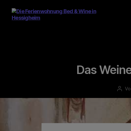
Die
Ferienwohnung
Bed
&
Wine
Das Weinev
in
Hessigheim
V
Beitr