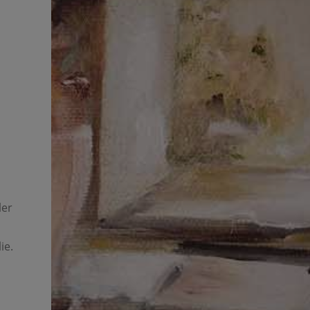
ler
ie.