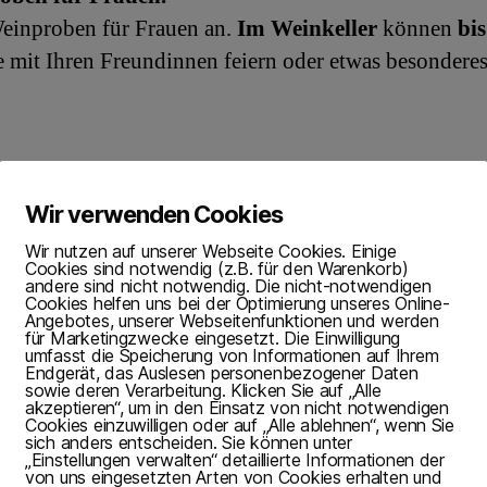
Weinproben für Frauen an.
Im Weinkeller
können
bi
mit Ihren Freundinnen feiern oder etwas besonderes
r Frau
(Termin: 2. Mai 2021 Beginn: 18.00 Uhr)
Wir verwenden Cookies
 Anmeldung)
Wir nutzen auf unserer Webseite Cookies. Einige
Cookies sind notwendig (z.B. für den Warenkorb)
weiß
andere sind nicht notwendig. Die nicht-notwendigen
Cookies helfen uns bei der Optimierung unseres Online-
 Anmeldung)
Angebotes, unserer Webseitenfunktionen und werden
für Marketingzwecke eingesetzt. Die Einwilligung
umfasst die Speicherung von Informationen auf Ihrem
Endgerät, das Auslesen personenbezogener Daten
 rot
sowie deren Verarbeitung. Klicken Sie auf „Alle
akzeptieren“, um in den Einsatz von nicht notwendigen
 Anmeldung)
Cookies einzuwilligen oder auf „Alle ablehnen“, wenn Sie
sich anders entscheiden. Sie können unter
„Einstellungen verwalten“ detaillierte Informationen der
bend für Frauen
von uns eingesetzten Arten von Cookies erhalten und